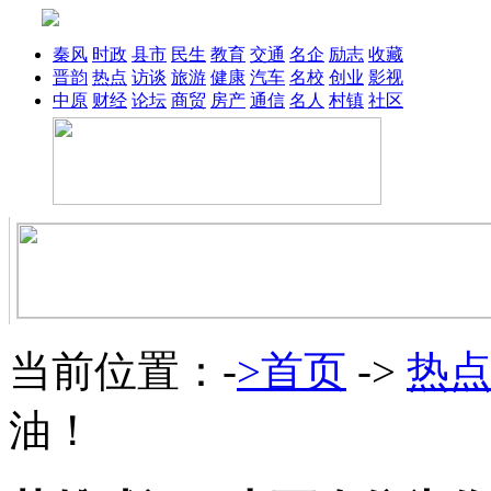
秦风
时政
县市
民生
教育
交通
名企
励志
收藏
晋韵
热点
访谈
旅游
健康
汽车
名校
创业
影视
中原
财经
论坛
商贸
房产
通信
名人
村镇
社区
当前位置：-
>首页
->
热
油！