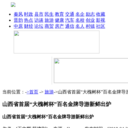
秦风
时政
县市
民生
教育
交通
名企
励志
收藏
晋韵
热点
访谈
旅游
健康
汽车
名校
创业
影视
中原
财经
论坛
商贸
房产
通信
名人
村镇
社区
当前位置：-
>首页
->
旅游
->山西省首届“大槐树杯”百名金牌导
山西省首届“大槐树杯”百名金牌导游新鲜出炉
山西省首届“大槐树杯”百名金牌导游新鲜出炉