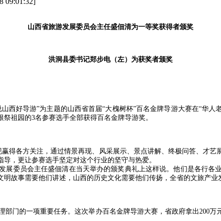
:01:32]
山西省旅游发展委员会主任盛佃清为一等奖获得者颁奖
洪洞县委书记郑步电（左）为获奖者颁奖
人说山西好导游”为主题的山西省首届“大槐树杯”百名金牌导游大赛在“华
根祭祖园的3名参赛选手全部获得百名金牌导游奖。
现赢得各方关注，通过情景再现、风采展示、景点讲解、终极问答、才艺
指导，更让参赛选手坚定对这个行业的坚守与热爱。
发展委员会主任盛佃清在当天举办的颁奖典礼上这样说。他们是各行各
文明故事需要他们讲述，山西的历史文化需要他们传扬，全省的文旅产业
部门的一项重要任务。这次举办百名金牌导游大赛，省政府拿出200万