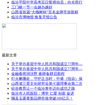
临汾平阳中学高考百日誓师动员：向光而行
三门峡一节一会越办越好
山西省首届“大槐树杯”百名金牌导游新鲜
临汾市博物馆 恢复开馆公告
最新文章
关于举办喜迎中华人民共和国成立77周年—
关于举办喜迎中华人民共和国成立77周年—
金融春雨润沃野 春耕备耕启新程
灯火阑珊处，守护正当时：中盛（恒远）保
山西省三晋文化研究会第七届理事会第二次
硅谷教育让一个临汾青年迈向成功之路
临汾市人民医院：博学 仁爱 创新 奋进
隰县玉露香梨品牌价值突破100亿元！