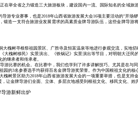
正在举全省之力锻造三大旅游板块，建设国内一流、国际知名的全域旅游
导游专业赛事，也是2018年山西省旅游发展大会16项主要活动的“开场
，锻造一支符合旅游业发展需求的高素质金牌导游队伍，这些金牌导游
洞大槐树寻根祭祖园景区、广胜寺及恒富温泉等地进行参观交流，实地切
《大槐树移民》实景演出、《铁锅记》实景演出等节目，对明朝大迁民的
化的继承者和传承者。
牌导游比赛的机会。在比赛中，我们也学到了许多讲解技巧。尤其是在与同
园的3名参赛选手均获得百名金牌导游奖荣誉。作为中国根祖文化的核心
大槐树景区助力2018年山西省旅游发展大会的一项重要举措，也是支持
温暖，让金牌导游们全面、立体、多层次地感受到根祖文化、移民文化、姓
牌导游新鲜出炉