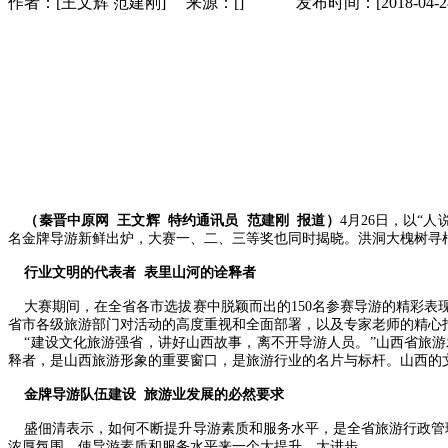
作者：[王文辉 范建刚] 来源：[] 发布时间：[2018-04-28 09
（秦晋中原网 王文辉 特约通讯员 范建刚 报道）
4月26日，以“
名金牌导游新鲜出炉，大赛一、二、三等奖也同时揭晓。洪洞大槐树寻
行业文明的代表者 表里山河的诠释者
大赛期间，在全省各市选拔赛中脱颖而出的150名参赛导游的精彩表
省市各级旅游部门对活动的高度重视和全面部署，以及专家老师的精心
“建设文化旅游强省，讲好山西故事，离不开导游人员。”山西省旅游
释者，是山西旅游形象的重要窗口，是旅游行业的名片与标杆。山西的
金牌导游队伍建设 旅游业发展的必然要求
盛佃清表示，如何不断提升导游素质和服务水平，是全省旅游行政管理
浓厚氛围，使导游素质和服务水平来一个大提升、大进步。