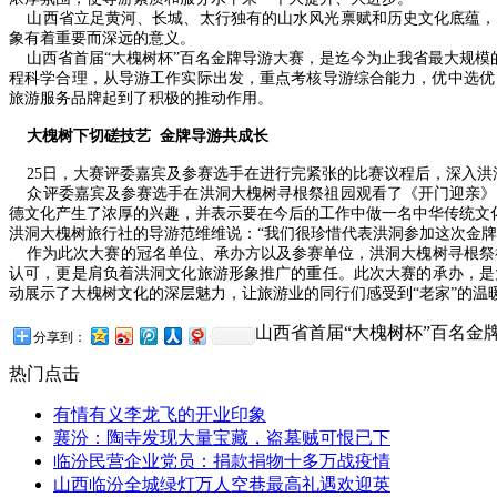
山西省立足黄河、长城、太行独有的山水风光禀赋和历史文化底蕴，
象有着重要而深远的意义。
山西省首届“大槐树杯”百名金牌导游大赛，是迄今为止我省最大规模的
程科学合理，从导游工作实际出发，重点考核导游综合能力，优中选优
旅游服务品牌起到了积极的推动作用。
大槐树下切磋技艺 金牌导游共成长
25日，大赛评委嘉宾及参赛选手在进行完紧张的比赛议程后，深入洪
众评委嘉宾及参赛选手在洪洞大槐树寻根祭祖园观看了《开门迎亲》
德文化产生了浓厚的兴趣，并表示要在今后的工作中做一名中华传统文
洪洞大槐树旅行社的导游范维维说：“我们很珍惜代表洪洞参加这次金
作为此次大赛的冠名单位、承办方以及参赛单位，洪洞大槐树寻根祭祖
认可，更是肩负着洪洞文化旅游形象推广的重任。此次大赛的承办，是
动展示了大槐树文化的深层魅力，让旅游业的同行们感受到“老家”的
山西省首届“大槐树杯”百名金
分享到：
热门点击
有情有义李龙飞的开业印象
襄汾：陶寺发现大量宝藏，盗墓贼可恨已下
临汾民营企业党员：捐款捐物十多万战疫情
山西临汾全城绿灯万人空巷最高礼遇欢迎英