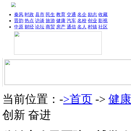
秦风
时政
县市
民生
教育
交通
名企
励志
收藏
晋韵
热点
访谈
旅游
健康
汽车
名校
创业
影视
中原
财经
论坛
商贸
房产
通信
名人
村镇
社区
当前位置：-
>首页
->
健
创新 奋进