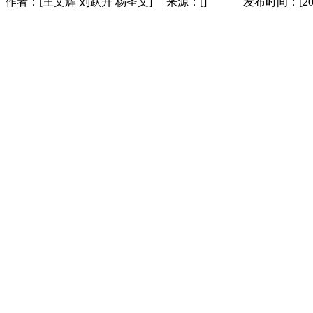
作者：[王文辉 刘跃升 杨圣文] 来源：[] 发布时间：[2024-10-0