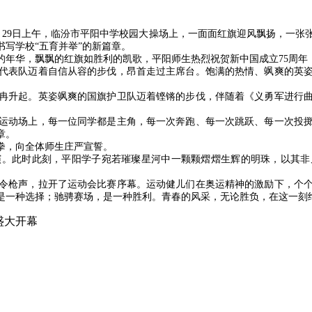
月29日上午，临汾市平阳中学校园大操场上，一面面红旗迎风飘扬，一
书写学校“五育并举”的新篇章。
年华，飘飘的红旗如胜利的凯歌，平阳师生热烈祝贺新中国成立75周年
表队迈着自信从容的步伐，昂首走过主席台。饱满的热情、飒爽的英姿
升起。英姿飒爽的国旗护卫队迈着铿锵的步伐，伴随着《义勇军进行曲
动场上，每一位同学都是主角，每一次奔跑、每一次跳跃、每一次投掷
章。
拳，向全体师生庄严宣誓。
此时此刻，平阳学子宛若璀璨星河中一颗颗熠熠生辉的明珠，以其非
枪声，拉开了运动会比赛序幕。运动健儿们在奥运精神的激励下，个个
是一种选择；驰骋赛场，是一种胜利。青春的风采，无论胜负，在这一刻
盛大开幕