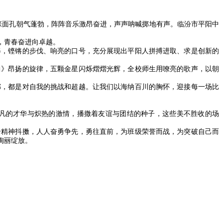
张张面孔朝气蓬勃，阵阵音乐激昂奋进，声声呐喊掷地有声。临汾市平阳中
，青春奋进向卓越。
，铿锵的步伐、响亮的口号，充分展现出平阳人拼搏进取、求是创新的
》昂扬的旋律，五颗金星闪烁熠熠光辉，全校师生用嘹亮的歌声，以朝
，都是对自我的挑战和超越。让我们以海纳百川的胸怀，迎接每一场比
凡的才华与炽热的激情，播撒着友谊与团结的种子，这些美不胜收的场
精神抖擞，人人奋勇争先，勇往直前，为班级荣誉而战，为突破自己而
绚丽绽放。