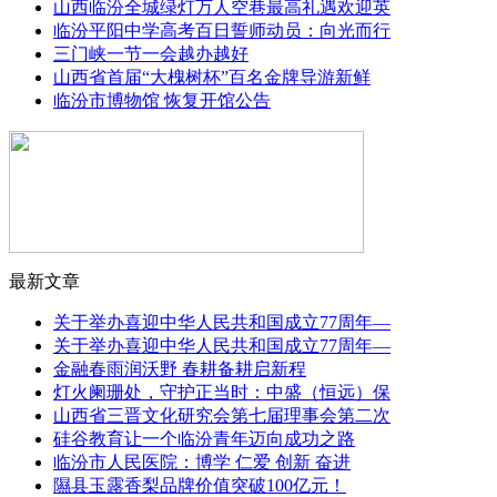
山西临汾全城绿灯万人空巷最高礼遇欢迎英
临汾平阳中学高考百日誓师动员：向光而行
三门峡一节一会越办越好
山西省首届“大槐树杯”百名金牌导游新鲜
临汾市博物馆 恢复开馆公告
最新文章
关于举办喜迎中华人民共和国成立77周年—
关于举办喜迎中华人民共和国成立77周年—
金融春雨润沃野 春耕备耕启新程
灯火阑珊处，守护正当时：中盛（恒远）保
山西省三晋文化研究会第七届理事会第二次
硅谷教育让一个临汾青年迈向成功之路
临汾市人民医院：博学 仁爱 创新 奋进
隰县玉露香梨品牌价值突破100亿元！