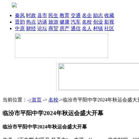
秦风
时政
县市
民生
教育
交通
名企
励志
收藏
晋韵
热点
访谈
旅游
健康
汽车
名校
创业
影视
中原
财经
论坛
商贸
房产
通信
名人
村镇
社区
当前位置：-
>首页
->
名校
->临汾市平阳中学2024年秋运会盛大
临汾市平阳中学2024年秋运会盛大开幕
临汾市平阳中学2024年秋运会盛大开幕