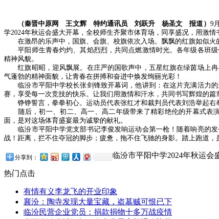
（秦晋中原网 王文辉 特约通讯员 刘跃升 杨圣文 报道）
9
学2024年秋运会盛大开幕，全校师生齐聚市体育场，同享盛况，用激情
在激昂的乐声中，国旗、会旗、校旗依次入场。飘飘的红旗如似火的
平阳师生青春灼灼、其焰烈烈，共同点燃激情时光。各年级各班级代
精神风貌。
红旗昭昭，迎风飘展。在庄严的国歌声中，五星红旗在绿茵场上冉冉
气蓬勃的精神面貌，让青春在拼搏和奋进中焕发绚丽光彩！
临汾市平阳中学校长张剑锋致开幕词，他讲到：在这片充满活力的运
赛，享受每一次竞技的快乐。让我们用激情和汗水，共同书写辉煌的篇
铮铮誓言，拳拳初心。运动员代表张红才和裁判员代表刘浩举起右
随后，初一、初二、高一、高二年级带来了精彩绝伦的开幕式表演。
面，是对这场体育盛宴最为诚挚的献礼。
临汾市平阳中学党支部书记李俊发响运动会第一枪！随着响亮的发令
战！距离，拦不住夺冠的脚步；疲惫，拖不住飞驰的身影。踏上跑道，
临汾市平阳中学2024年秋运会
分享到：
热门点击
有情有义李龙飞的开业印象
襄汾：陶寺发现大量宝藏，盗墓贼可恨已下
临汾民营企业党员：捐款捐物十多万战疫情